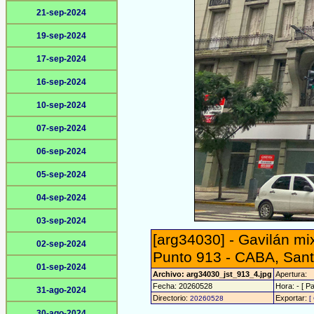
21-sep-2024
19-sep-2024
17-sep-2024
16-sep-2024
10-sep-2024
07-sep-2024
06-sep-2024
05-sep-2024
04-sep-2024
03-sep-2024
[arg34030] - Gavilán mi
02-sep-2024
Punto 913 - CABA, Sant
01-sep-2024
Archivo: arg34030_jst_913_4.jpg
Apertura:
Fecha: 20260528
Hora: - [ Pa
31-ago-2024
Directorio:
Exportar:
20260528
[
30-ago-2024