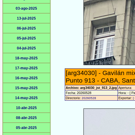
03-ago-2025
13-jul-2025
06-jul-2025
05-jul-2025
04-jul-2025
18-may-2025
17-may-2025
[arg34030] - Gavilán mi
16-may-2025
Punto 913 - CABA, Sant
15-may-2025
Archivo: arg34030_jst_913_2.jpg
Apertura:
Fecha: 20260528
Hora: - [ Pa
14-may-2025
Directorio:
Exportar:
20260528
[
10-abr-2025
08-abr-2025
05-abr-2025