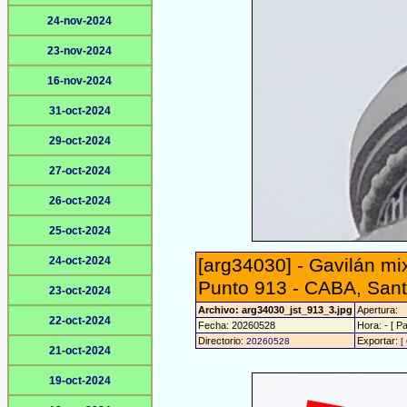
24-nov-2024
23-nov-2024
16-nov-2024
31-oct-2024
29-oct-2024
27-oct-2024
26-oct-2024
25-oct-2024
24-oct-2024
[arg34030] - Gavilán mi
Punto 913 - CABA, Sant
23-oct-2024
Archivo: arg34030_jst_913_3.jpg
Apertura:
22-oct-2024
Fecha: 20260528
Hora: - [ Pa
Directorio:
Exportar:
20260528
[
21-oct-2024
19-oct-2024