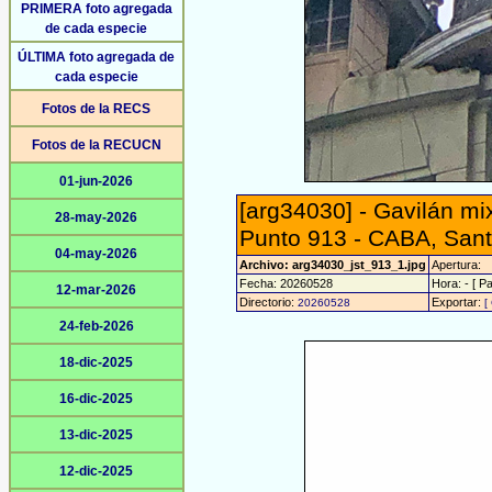
PRIMERA foto agregada
de cada especie
ÚLTIMA foto agregada de
cada especie
Fotos de la RECS
Fotos de la RECUCN
01-jun-2026
[arg34030] - Gavilán mi
28-may-2026
Punto 913 - CABA, Sant
04-may-2026
Archivo: arg34030_jst_913_1.jpg
Apertura:
Fecha: 20260528
Hora: - [ Pa
12-mar-2026
Directorio:
Exportar:
20260528
[
24-feb-2026
18-dic-2025
16-dic-2025
13-dic-2025
12-dic-2025