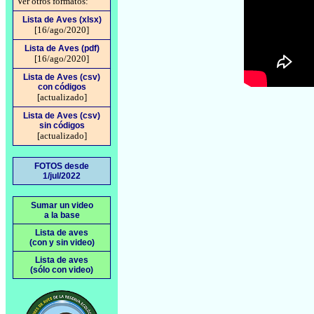
Ver otros formatos:
Lista de Aves (xlsx)
[16/ago/2020]
Lista de Aves (pdf)
[16/ago/2020]
Lista de Aves (csv)
con códigos
[actualizado]
Lista de Aves (csv)
sin códigos
[actualizado]
FOTOS desde
1/jul/2022
Sumar un video
a la base
Lista de aves
(con y sin video)
Lista de aves
(sólo con video)