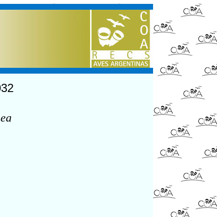
032
nea