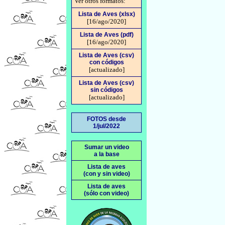
Ver otros formatos:
Lista de Aves (xlsx)
[16/ago/2020]
Lista de Aves (pdf)
[16/ago/2020]
Lista de Aves (csv)
con códigos
[actualizado]
Lista de Aves (csv)
sin códigos
[actualizado]
FOTOS desde
1/jul/2022
Sumar un video
a la base
Lista de aves
(con y sin video)
Lista de aves
(sólo con video)