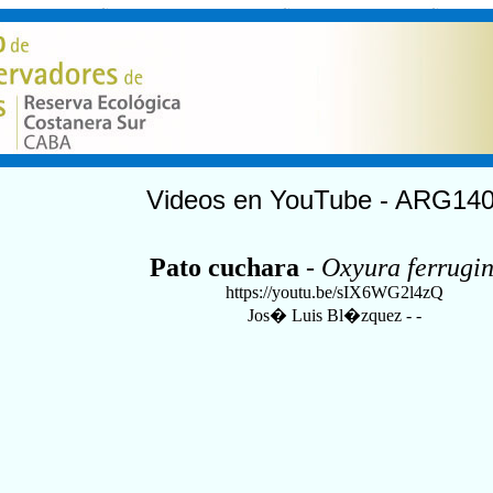
Videos en YouTube - ARG14
Pato cuchara
-
Oxyura ferrugi
https://youtu.be/sIX6WG2l4zQ
Jos� Luis Bl�zquez - -