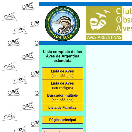
Lista completa de las
Aves de Argentina
extendida
Lista de Aves
(con códigos)
Lista de Aves
(sin códigos)
Buscador múltiple
(con códigos)
Lista de Familias
Página principal