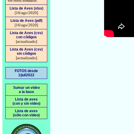
Ver otros formatos:
Lista de Aves (xlsx)
[16/ago/2020]
Lista de Aves (pdf)
[16/ago/2020]
Lista de Aves (csv)
con códigos
[actualizado]
Lista de Aves (csv)
sin códigos
[actualizado]
FOTOS desde
1/jul/2022
Sumar un video
a la base
Lista de aves
(con y sin video)
Lista de aves
(sólo con video)