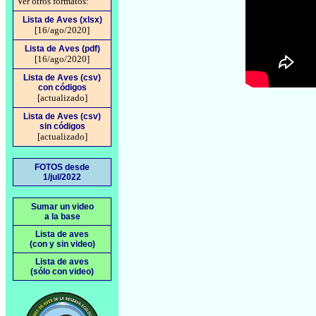
Ver otros formatos:
Lista de Aves (xlsx)
[16/ago/2020]
Lista de Aves (pdf)
[16/ago/2020]
Lista de Aves (csv)
con códigos
[actualizado]
Lista de Aves (csv)
sin códigos
[actualizado]
FOTOS desde
1/jul/2022
Sumar un video
a la base
Lista de aves
(con y sin video)
Lista de aves
(sólo con video)