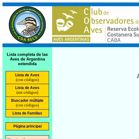
Lista completa de las
Aves de Argentina
extendida
Lista de Aves
(con códigos)
Lista de Aves
(sin códigos)
Buscador múltiple
(con códigos)
Lista de Familias
Página principal