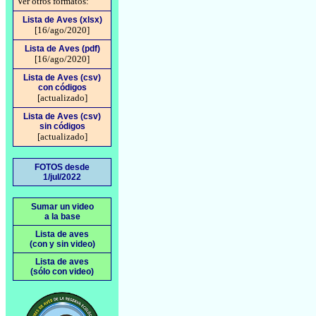
Ver otros formatos:
Lista de Aves (xlsx)
[16/ago/2020]
Lista de Aves (pdf)
[16/ago/2020]
Lista de Aves (csv)
con códigos
[actualizado]
Lista de Aves (csv)
sin códigos
[actualizado]
FOTOS desde
1/jul/2022
Sumar un video
a la base
Lista de aves
(con y sin video)
Lista de aves
(sólo con video)