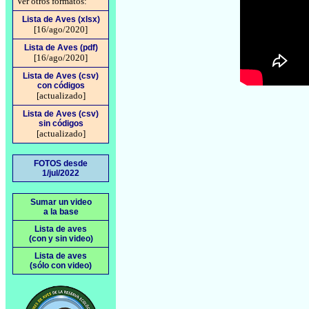
Ver otros formatos:
Lista de Aves (xlsx)
[16/ago/2020]
Lista de Aves (pdf)
[16/ago/2020]
Lista de Aves (csv)
con códigos
[actualizado]
Lista de Aves (csv)
sin códigos
[actualizado]
FOTOS desde
1/jul/2022
Sumar un video
a la base
Lista de aves
(con y sin video)
Lista de aves
(sólo con video)