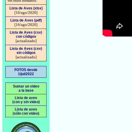
Ver otros formatos:
Lista de Aves (xlsx)
[16/ago/2020]
Lista de Aves (pdf)
[16/ago/2020]
Lista de Aves (csv)
con códigos
[actualizado]
Lista de Aves (csv)
sin códigos
[actualizado]
FOTOS desde
1/jul/2022
Sumar un video
a la base
Lista de aves
(con y sin video)
Lista de aves
(sólo con video)