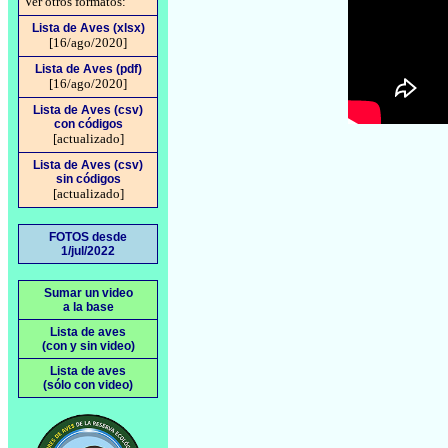
Ver otros formatos:
Lista de Aves (xlsx)
[16/ago/2020]
Lista de Aves (pdf)
[16/ago/2020]
Lista de Aves (csv)
con códigos
[actualizado]
Lista de Aves (csv)
sin códigos
[actualizado]
FOTOS desde
1/jul/2022
Sumar un video
a la base
Lista de aves
(con y sin video)
Lista de aves
(sólo con video)