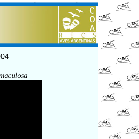
004
 maculosa