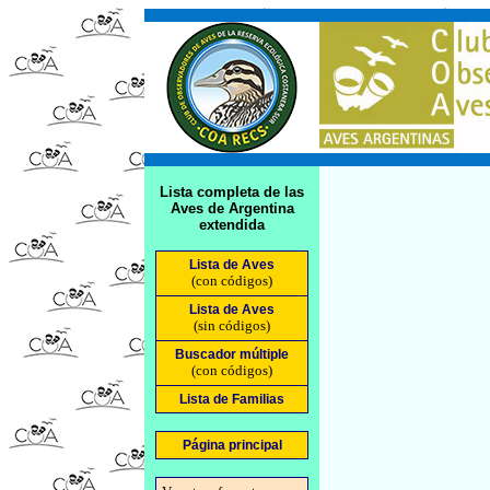
Lista completa de las
Aves de Argentina
extendida
Lista de Aves
(con códigos)
Lista de Aves
(sin códigos)
Buscador múltiple
(con códigos)
Lista de Familias
Página principal