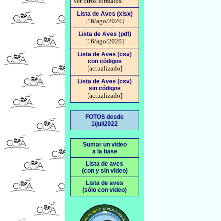
Ver otros formatos:
Lista de Aves (xlsx)
[16/ago/2020]
Lista de Aves (pdf)
[16/ago/2020]
Lista de Aves (csv)
con códigos
[actualizado]
Lista de Aves (csv)
sin códigos
[actualizado]
FOTOS desde
1/jul/2022
Sumar un video
a la base
Lista de aves
(con y sin video)
Lista de aves
(sólo con video)