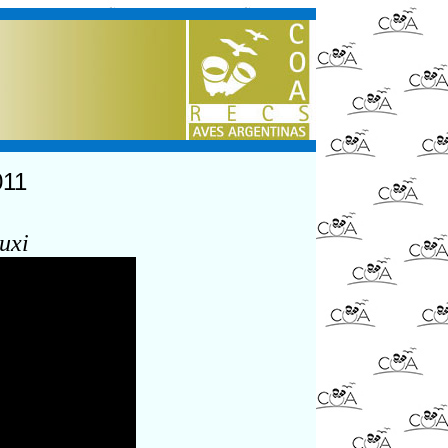
011
uxi