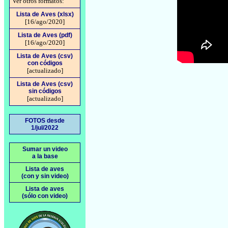
Ver otros formatos:
Lista de Aves (xlsx)
[16/ago/2020]
Lista de Aves (pdf)
[16/ago/2020]
Lista de Aves (csv)
con códigos
[actualizado]
Lista de Aves (csv)
sin códigos
[actualizado]
FOTOS desde
1/jul/2022
Sumar un video
a la base
Lista de aves
(con y sin video)
Lista de aves
(sólo con video)