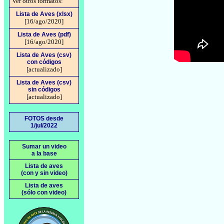
Ver otros formatos:
Lista de Aves (xlsx)
[16/ago/2020]
Lista de Aves (pdf)
[16/ago/2020]
Lista de Aves (csv)
con códigos
[actualizado]
Lista de Aves (csv)
sin códigos
[actualizado]
FOTOS desde
1/jul/2022
Sumar un video
a la base
Lista de aves
(con y sin video)
Lista de aves
(sólo con video)