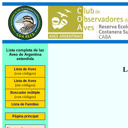
Lista completa de las
Aves de Argentina
extendida
L
Lista de Aves
(con códigos)
Lista de Aves
(sin códigos)
Buscador múltiple
(con códigos)
Lista de Familias
Página principal