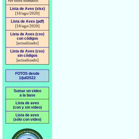
Ver otros formatos:
Lista de Aves (xlsx)
[16/ago/2020]
Lista de Aves (pdf)
[16/ago/2020]
Lista de Aves (csv)
con códigos
[actualizado]
Lista de Aves (csv)
sin códigos
[actualizado]
FOTOS desde
1/jul/2022
Sumar un video
a la base
Lista de aves
(con y sin video)
Lista de aves
(sólo con video)