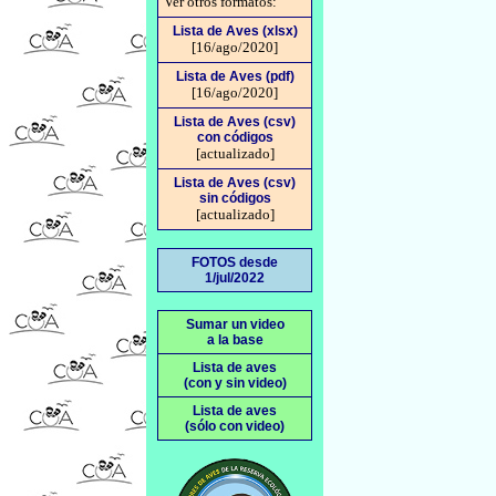
Ver otros formatos:
Lista de Aves (xlsx)
[16/ago/2020]
Lista de Aves (pdf)
[16/ago/2020]
Lista de Aves (csv)
con códigos
[actualizado]
Lista de Aves (csv)
sin códigos
[actualizado]
FOTOS desde
1/jul/2022
Sumar un video
a la base
Lista de aves
(con y sin video)
Lista de aves
(sólo con video)