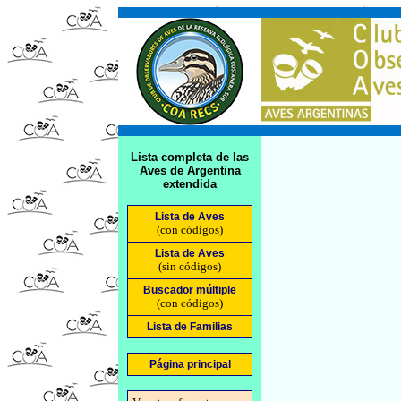
Lista completa de las
Aves de Argentina
extendida
Lista de Aves
(con códigos)
Lista de Aves
(sin códigos)
Buscador múltiple
(con códigos)
Lista de Familias
Página principal