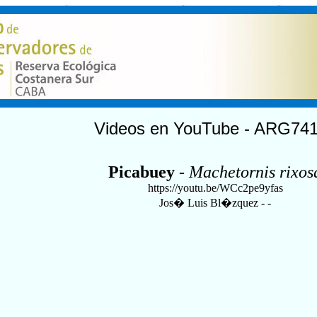
Videos en YouTube - ARG74
Picabuey
-
Machetornis rixos
https://youtu.be/WCc2pe9yfas
Jos� Luis Bl�zquez - -