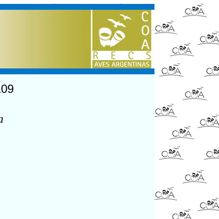
109
a