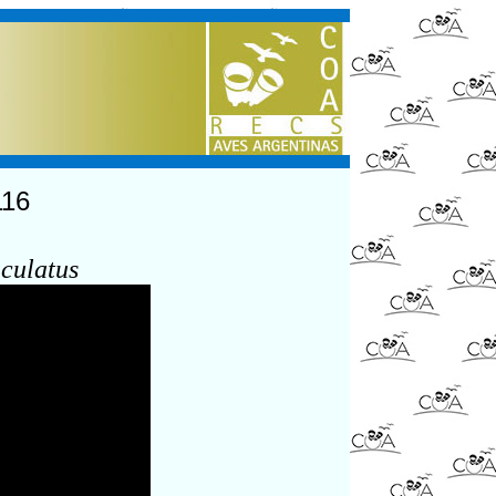
116
culatus