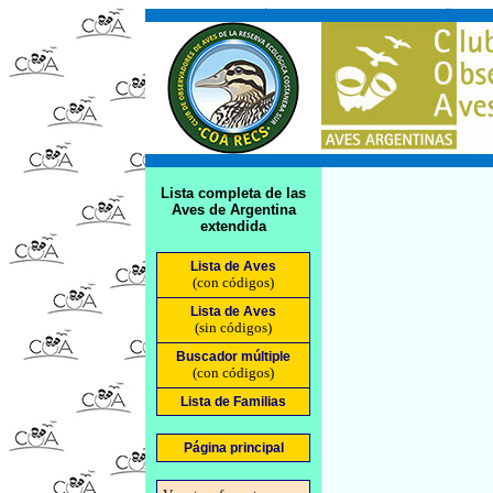
Lista completa de las
Aves de Argentina
extendida
Lista de Aves
(con códigos)
Lista de Aves
(sin códigos)
Buscador múltiple
(con códigos)
Lista de Familias
Página principal