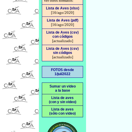
Ver otros formatos:
Lista de Aves (xlsx)
[16/ago/2020]
Lista de Aves (pdf)
[16/ago/2020]
Lista de Aves (csv)
con códigos
[actualizado]
Lista de Aves (csv)
sin códigos
[actualizado]
FOTOS desde
1/jul/2022
Sumar un video
a la base
Lista de aves
(con y sin video)
Lista de aves
(sólo con video)