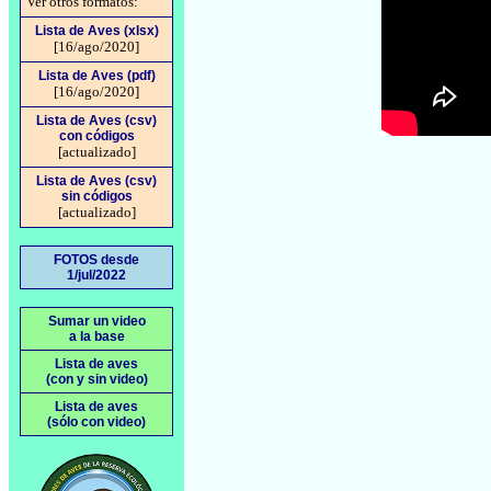
Ver otros formatos:
Lista de Aves (xlsx)
[16/ago/2020]
Lista de Aves (pdf)
[16/ago/2020]
Lista de Aves (csv)
con códigos
[actualizado]
Lista de Aves (csv)
sin códigos
[actualizado]
FOTOS desde
1/jul/2022
Sumar un video
a la base
Lista de aves
(con y sin video)
Lista de aves
(sólo con video)