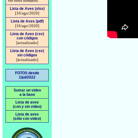
Ver otros formatos:
Lista de Aves (xlsx)
[16/ago/2020]
Lista de Aves (pdf)
[16/ago/2020]
Lista de Aves (csv)
con códigos
[actualizado]
Lista de Aves (csv)
sin códigos
[actualizado]
FOTOS desde
1/jul/2022
Sumar un video
a la base
Lista de aves
(con y sin video)
Lista de aves
(sólo con video)