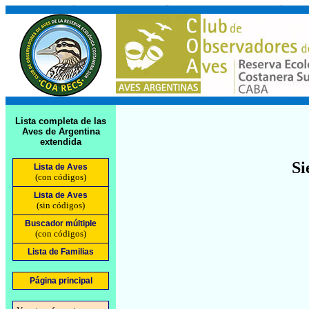
Lista completa de las
Aves de Argentina
extendida
Si
Lista de Aves
(con códigos)
Lista de Aves
(sin códigos)
Buscador múltiple
(con códigos)
Lista de Familias
Página principal