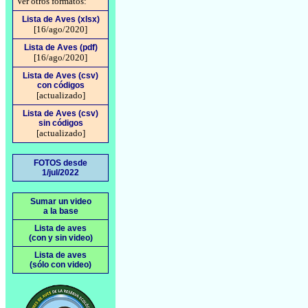
Ver otros formatos:
Lista de Aves (xlsx)
[16/ago/2020]
Lista de Aves (pdf)
[16/ago/2020]
Lista de Aves (csv)
con códigos
[actualizado]
Lista de Aves (csv)
sin códigos
[actualizado]
FOTOS desde
1/jul/2022
Sumar un video
a la base
Lista de aves
(con y sin video)
Lista de aves
(sólo con video)