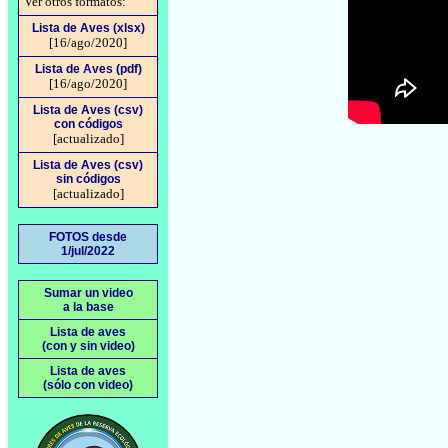
Ver otros formatos:
Lista de Aves (xlsx)
[16/ago/2020]
Lista de Aves (pdf)
[16/ago/2020]
Lista de Aves (csv)
con códigos
[actualizado]
Lista de Aves (csv)
sin códigos
[actualizado]
FOTOS desde
1/jul/2022
Sumar un video
a la base
Lista de aves
(con y sin video)
Lista de aves
(sólo con video)