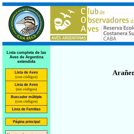
Lista completa de las
Aves de Argentina
extendida
Arañer
Lista de Aves
(con códigos)
Lista de Aves
(sin códigos)
Buscador múltiple
(con códigos)
Lista de Familias
Página principal