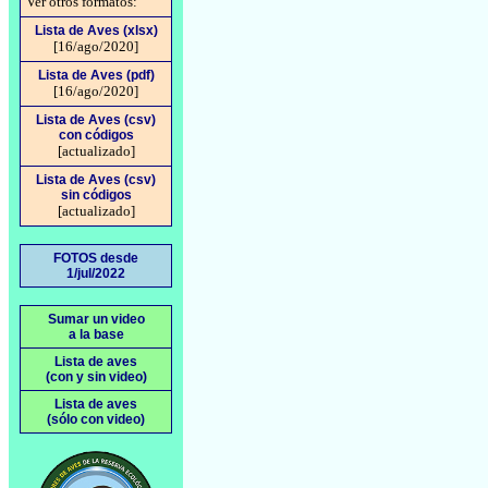
Ver otros formatos:
Lista de Aves (xlsx)
[16/ago/2020]
Lista de Aves (pdf)
[16/ago/2020]
Lista de Aves (csv)
con códigos
[actualizado]
Lista de Aves (csv)
sin códigos
[actualizado]
FOTOS desde
1/jul/2022
Sumar un video
a la base
Lista de aves
(con y sin video)
Lista de aves
(sólo con video)