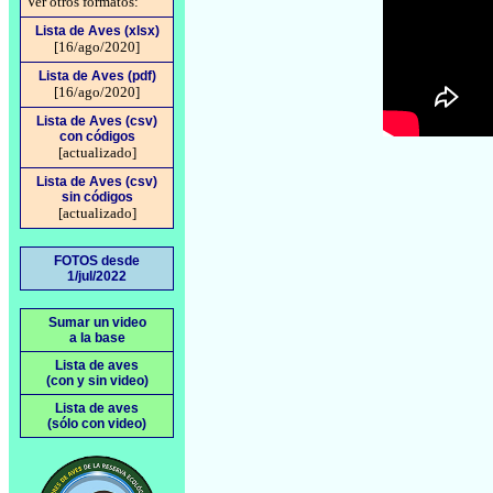
Ver otros formatos:
Lista de Aves (xlsx)
[16/ago/2020]
Lista de Aves (pdf)
[16/ago/2020]
Lista de Aves (csv)
con códigos
[actualizado]
Lista de Aves (csv)
sin códigos
[actualizado]
FOTOS desde
1/jul/2022
Sumar un video
a la base
Lista de aves
(con y sin video)
Lista de aves
(sólo con video)