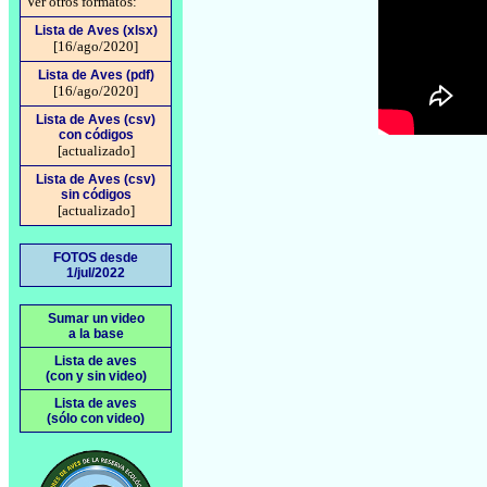
Ver otros formatos:
Lista de Aves (xlsx)
[16/ago/2020]
Lista de Aves (pdf)
[16/ago/2020]
Lista de Aves (csv)
con códigos
[actualizado]
Lista de Aves (csv)
sin códigos
[actualizado]
FOTOS desde
1/jul/2022
Sumar un video
a la base
Lista de aves
(con y sin video)
Lista de aves
(sólo con video)