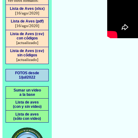
Ver otros formatos:
Lista de Aves (xlsx)
[16/ago/2020]
Lista de Aves (pdf)
[16/ago/2020]
Lista de Aves (csv)
con códigos
[actualizado]
Lista de Aves (csv)
sin códigos
[actualizado]
FOTOS desde
1/jul/2022
Sumar un video
a la base
Lista de aves
(con y sin video)
Lista de aves
(sólo con video)