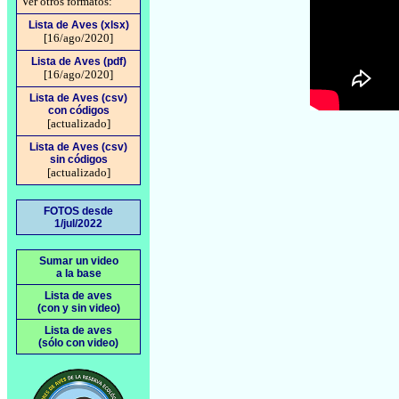
Ver otros formatos:
Lista de Aves (xlsx)
[16/ago/2020]
Lista de Aves (pdf)
[16/ago/2020]
Lista de Aves (csv)
con códigos
[actualizado]
Lista de Aves (csv)
sin códigos
[actualizado]
FOTOS desde
1/jul/2022
Sumar un video
a la base
Lista de aves
(con y sin video)
Lista de aves
(sólo con video)