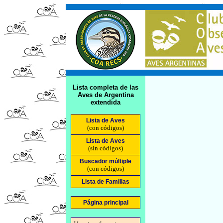
Lista completa de las
Aves de Argentina
extendida
Lista de Aves
(con códigos)
Lista de Aves
(sin códigos)
Buscador múltiple
(con códigos)
Lista de Familias
Página principal