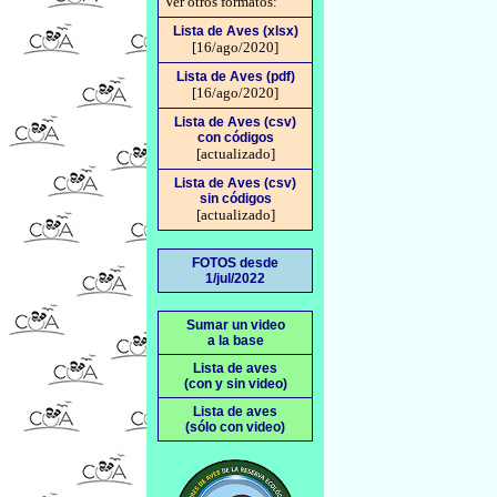
Ver otros formatos:
Lista de Aves (xlsx)
[16/ago/2020]
Lista de Aves (pdf)
[16/ago/2020]
Lista de Aves (csv)
con códigos
[actualizado]
Lista de Aves (csv)
sin códigos
[actualizado]
FOTOS desde
1/jul/2022
Sumar un video
a la base
Lista de aves
(con y sin video)
Lista de aves
(sólo con video)