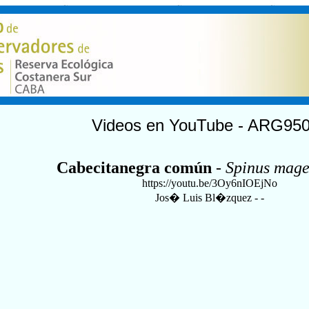
Videos en YouTube - ARG95
Cabecitanegra común
-
Spinus mage
https://youtu.be/3Oy6nIOEjNo
Jos� Luis Bl�zquez - -