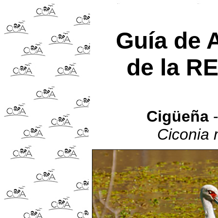
Guía de 
de la R
Cigüeña
-
Ciconia 