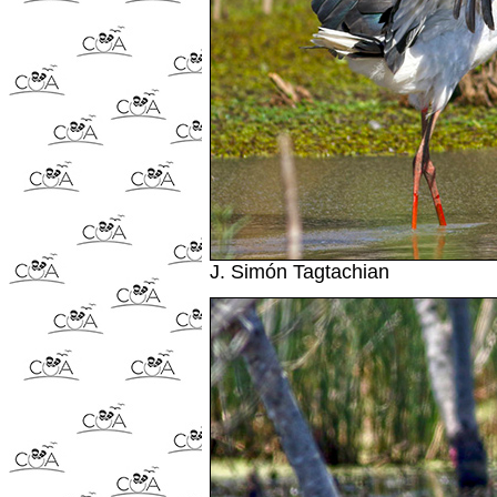
J. Simón Tagtachian