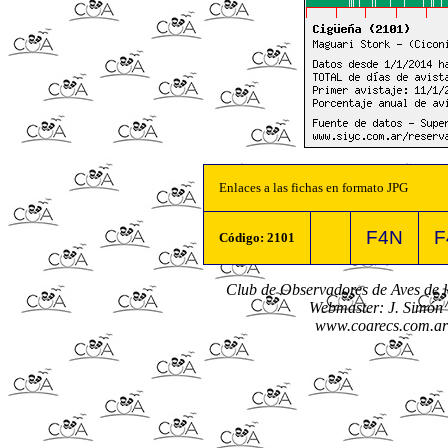
Enlaces a las fichas en formato JPG
F4N
F
Código: 2101
Club de Observadores de Aves de
Webmaster: J. Simón 
www.coarecs.com.ar 