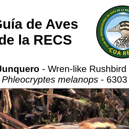
uía de Aves
de la RECS
Junquero
- Wren-like Rushbird 
Phleocryptes melanops
- 6303