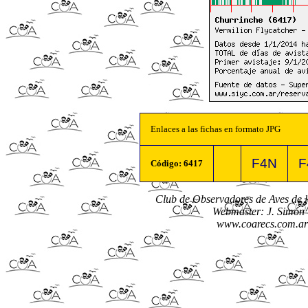
Enlaces a las fichas en formato JPG
F4N
F
Código: 6417
Club de Observadores de Aves de
Webmaster: J. Simón 
www.coarecs.com.ar 