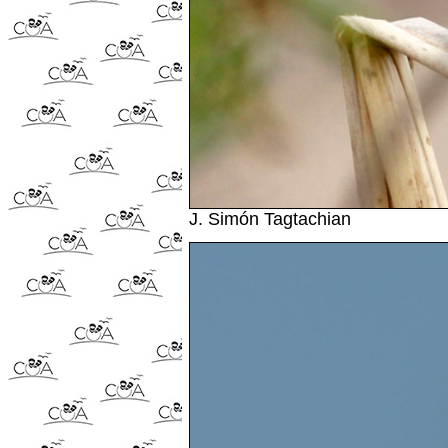
J. Simón Tagtachian