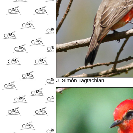
J. Simón Tagtachian