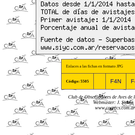
Enlaces a las fichas en formato JPG
F4N
F
Código: 5505
Club de Observadores de Aves de
Webmaster: J. Simón 
www.coarecs.com.ar 