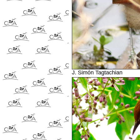
J. Simón Tagtachian