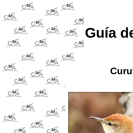
Guía d
Curut