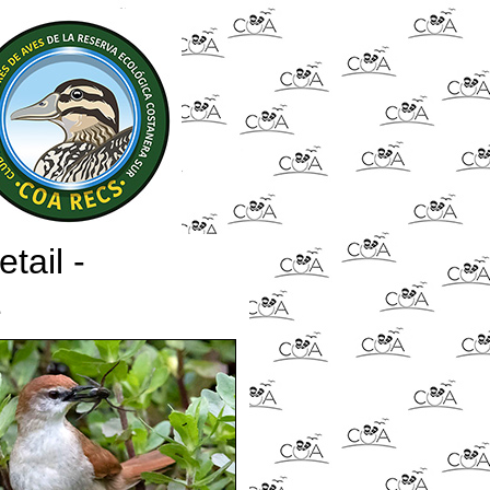
tail -
1