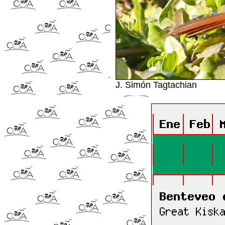
J. Simón Tagtachian