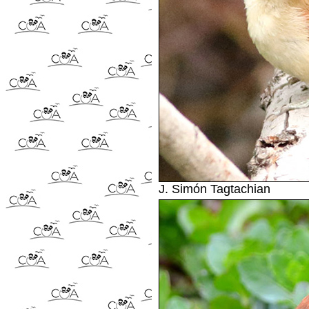
J. Simón Tagtachian