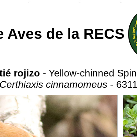
e Aves de la RECS
ié rojizo
- Yellow-chinned Spine
Certhiaxis cinnamomeus
- 631