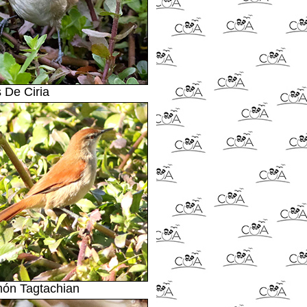
 De Ciria
món Tagtachian