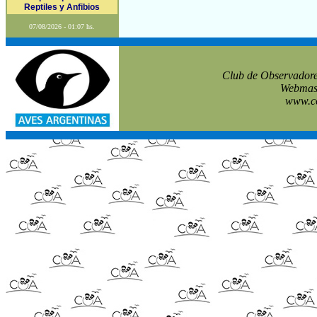
Reptiles y Anfibios
07/08/2026 - 01:07 hs.
Club de Observadore
Webmast
www.co