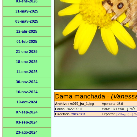
03-ene-2026
31-may-2025
03-may-2025
12-abr-2025
01-feb-2025
21-ene-2025
18-ene-2025
11-ene-2025
30-nov-2024
16-nov-2024
Dama manchada -
(Vanessa
19-oct-2024
Archivo: m079_jst_1.jpg
Apertura: f/5.6
Fecha: 2022:09:11
Hora: 13:17:50 - [ País:
07-sep-2024
Directorio:
Exportar:
-
20220911
[ C/logo ]
[ S
03-sep-2024
23-ago-2024