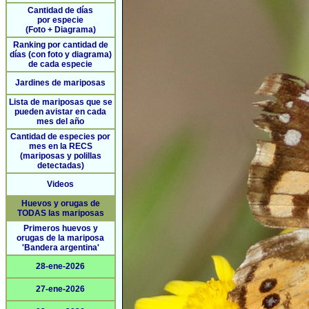
Cantidad de días
por especie
(Foto + Diagrama)
Ranking por cantidad de
días (con foto y diagrama)
de cada especie
Jardines de mariposas
Lista de mariposas que se
pueden avistar en cada
mes del año
Cantidad de especies por
mes en la RECS
(mariposas y polillas
detectadas)
Videos
Huevos y orugas de
TODAS las mariposas
Primeros huevos y
orugas de la mariposa
'Bandera argentina'
28-ene-2026
27-ene-2026