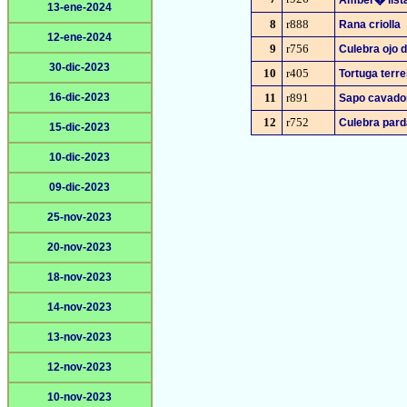
Amber� list
13-ene-2024
8
r888
Rana criolla
12-ene-2024
9
r756
Culebra ojo 
30-dic-2023
10
r405
Tortuga terre
16-dic-2023
11
r891
Sapo cavado
12
r752
Culebra par
15-dic-2023
10-dic-2023
09-dic-2023
25-nov-2023
20-nov-2023
18-nov-2023
14-nov-2023
13-nov-2023
12-nov-2023
10-nov-2023