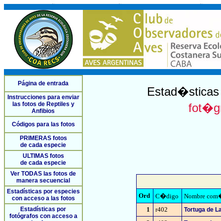
Página de entrada
Estad�sticas 
Instrucciones para enviar
las fotos de Reptiles y
fot�gr
Anfibios
Códigos para las fotos
PRIMERAS fotos
de cada especie
ULTIMAS fotos
de cada especie
Ver TODAS las fotos de
manera secuencial
Estadísticas por especies
Ord
C�digo
Nombre com
con acceso a las fotos
Estadísticas por
1
r402
Tortuga de L
fotógrafos con acceso a