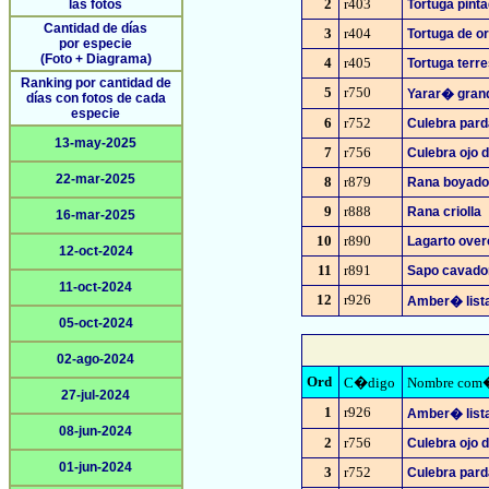
2
r403
las fotos
Tortuga pint
Cantidad de días
3
r404
Tortuga de or
por especie
(Foto + Diagrama)
4
r405
Tortuga terre
Ranking por cantidad de
5
r750
Yarar� gran
días con fotos de cada
especie
6
r752
Culebra par
13-may-2025
7
r756
Culebra ojo 
22-mar-2025
8
r879
Rana boyado
9
r888
Rana criolla
16-mar-2025
10
r890
Lagarto over
12-oct-2024
11
r891
Sapo cavado
11-oct-2024
12
r926
Amber� list
05-oct-2024
02-ago-2024
Ord
C�digo
Nombre com
27-jul-2024
1
r926
Amber� list
08-jun-2024
2
r756
Culebra ojo 
01-jun-2024
3
r752
Culebra par