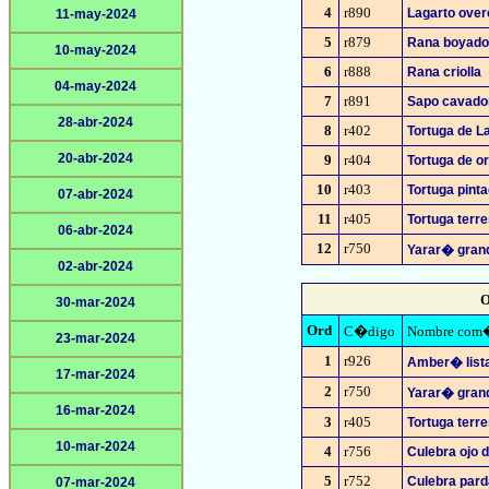
4
r890
Lagarto over
11-may-2024
5
r879
Rana boyado
10-may-2024
6
r888
Rana criolla
04-may-2024
7
r891
Sapo cavado
28-abr-2024
8
r402
Tortuga de L
20-abr-2024
9
r404
Tortuga de or
10
r403
Tortuga pint
07-abr-2024
11
r405
Tortuga terre
06-abr-2024
12
r750
Yarar� gran
02-abr-2024
O
30-mar-2024
Ord
C�digo
Nombre com
23-mar-2024
1
r926
Amber� list
17-mar-2024
2
r750
Yarar� gran
16-mar-2024
3
r405
Tortuga terre
10-mar-2024
4
r756
Culebra ojo 
5
r752
Culebra par
07-mar-2024