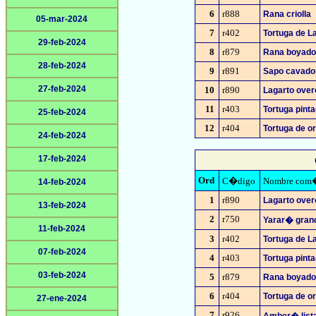
6
r888
Rana criolla
05-mar-2024
7
r402
Tortuga de L
29-feb-2024
8
r879
Rana boyado
28-feb-2024
9
r891
Sapo cavado
27-feb-2024
10
r890
Lagarto over
11
r403
Tortuga pint
25-feb-2024
12
r404
Tortuga de or
24-feb-2024
17-feb-2024
Ord
C�digo
Nombre com
14-feb-2024
1
r890
Lagarto over
13-feb-2024
2
r750
Yarar� gran
11-feb-2024
3
r402
Tortuga de L
07-feb-2024
4
r403
Tortuga pint
03-feb-2024
5
r879
Rana boyado
6
r404
Tortuga de or
27-ene-2024
7
r926