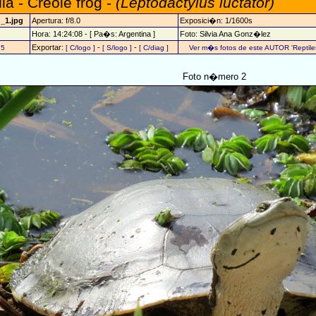
la - Creole frog -
(Leptodactylus luctator)
_1.jpg
Apertura: f/8.0
Exposici�n: 1/1600s
Hora: 14:24:08 - [ Pa�s: Argentina ]
Foto: Silvia Ana Gonz�lez
Exportar:
-
-
25
[ C/logo ]
[ S/logo ]
[ C/diag ]
Ver m�s fotos de este AUTOR 'Reptiles
Foto n�mero 2