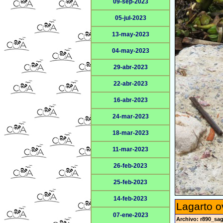
09-sep-2023
05-jul-2023
13-may-2023
04-may-2023
29-abr-2023
22-abr-2023
16-abr-2023
24-mar-2023
18-mar-2023
11-mar-2023
26-feb-2023
25-feb-2023
14-feb-2023
Lagarto o
07-ene-2023
Archivo: r890_sag