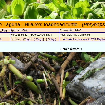
e Laguna - Hilaire's toadhead turtle -
(Phrynops 
_1.jpg
Apertura: f/5.6
Exposici�n: 1/200s
Hora: 16:56:59 - [ Pa�s: Argentina ]
Foto: Silvia Ana Gonz�lez
Exportar:
-
-
20
[ C/logo ]
[ S/logo ]
[ C/diag ]
Ver m�s fotos de este AUTOR 'Reptiles
Foto n�mero 4