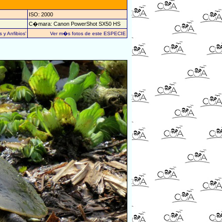
ISO: 2000
C�mara: Canon PowerShot SX50 HS
 y Anfibios'
Ver m�s fotos de este ESPECIE