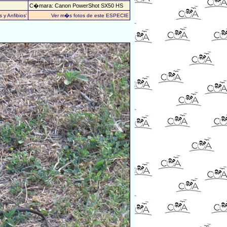
C�mara: Canon PowerShot SX50 HS
 y Anfibios'
Ver m�s fotos de este ESPECIE