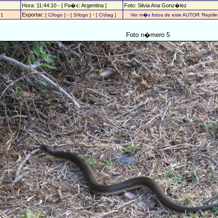
Hora: 11:44:10 - [ Pa�s: Argentina ]
Foto: Silvia Ana Gonz�lez
Exportar:
-
-
31
[ C/logo ]
[ S/logo ]
[ C/diag ]
Ver m�s fotos de este AUTOR 'Reptiles
Foto n�mero 5