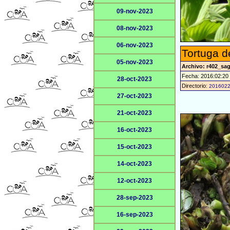
09-nov-2023
08-nov-2023
06-nov-2023
Tortuga d
05-nov-2023
Archivo: r402_sag
Fecha: 2016:02:20
28-oct-2023
Directorio:
201602
27-oct-2023
21-oct-2023
16-oct-2023
15-oct-2023
14-oct-2023
12-oct-2023
28-sep-2023
16-sep-2023