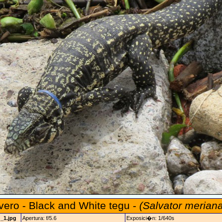
vero - Black and White tegu -
(Salvator merian
_1.jpg
Apertura: f/5.6
Exposici�n: 1/640s