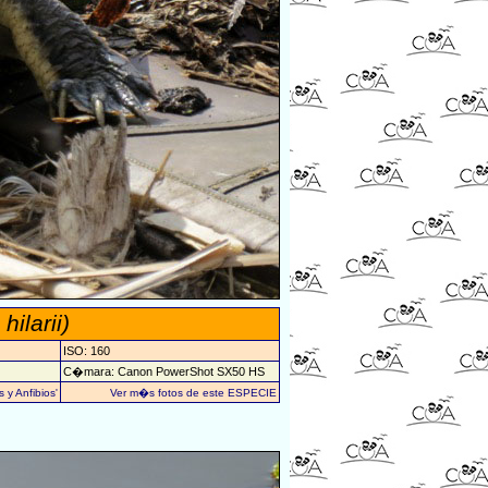
hilarii)
ISO: 160
C�mara: Canon PowerShot SX50 HS
 y Anfibios'
Ver m�s fotos de este ESPECIE