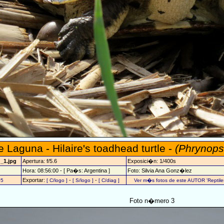
e Laguna - Hilaire's toadhead turtle -
(Phrynops 
_1.jpg
Apertura: f/5.6
Exposici�n: 1/400s
Hora: 08:56:00 - [ Pa�s: Argentina ]
Foto: Silvia Ana Gonz�lez
Exportar:
-
-
05
[ C/logo ]
[ S/logo ]
[ C/diag ]
Ver m�s fotos de este AUTOR 'Reptiles
Foto n�mero 3