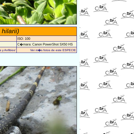
hilarii)
ISO: 100
C�mara: Canon PowerShot SX50 HS
 y Anfibios'
Ver m�s fotos de este ESPECIE